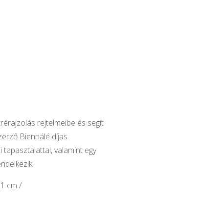
rérajzolás rejtelmeibe és segít
zerző Biennálé díjas
i tapasztalattal, valamint egy
endelkezik.
1 cm /