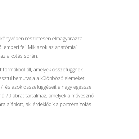
ű könyvében részletesen elmagyarázza
l emberi fej. Mik azok az anatómiai
 az alkotás során.
tt formákból áll, amelyek összefüggnek
resztül bemutatja a különböző elemeket
. / és azok összefüggéseit a nagy egésszel.
t mű 70 ábrát tartalmaz, amelyek a művésznő
a ajánlott, aki érdeklődik a portrérajzolás