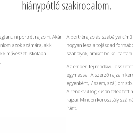
hiánypótló szakirodalom.
tanulni portrét rajzolni. Akár
A portrérajzolás szabályai cím
jánlom azok számára, akik
hogyan lesz a tojásdad formábó
akik művészeti iskolába
szabályok, amiket be kell tartani
.
Az emberi fej rendkívül összete
egymással. A szerző rajzain ke
egyenként, / szem, száj, orr stb
A rendkívül logikusan felépítet
rajzai. Minden korosztály számár
iránt.