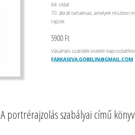
64. oldal
70. ábrát tartalmaz, amelyek részben 
rajzok
5900 Ft
Vásárlási szándék esetén kapcsolatfelvé
FARKASEVA.GOBELIN@GMAIL.COM
A portrérajzolás szabályai című könyv