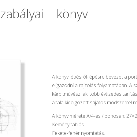
szabályai – könyv
A könyv lépésről-lépésre bevezet a port
eligazodni a rajzolás folyamatában. A s
kárpitművész, aki több évtizedes tanítás
általa kidolgozott sajátos módszerrel r
A könyv mérete A/4-es / ponosan: 27×2
Kemény táblás.
Fekete-fehér nyomtatás.